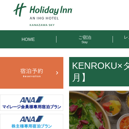
レ
ご宿泊
HOME
Stay
KENROKU
月】